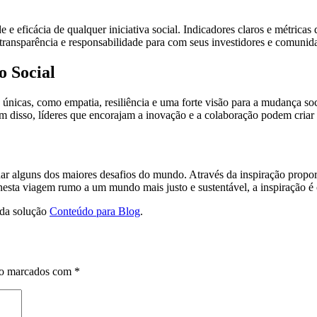
e e eficácia de qualquer iniciativa social. Indicadores claros e métri
 transparência e responsabilidade para com seus investidores e comunid
 Social
icas, como empatia, resiliência e uma forte visão para a mudança socia
lém disso, líderes que encorajam a inovação e a colaboração podem cria
alguns dos maiores desafios do mundo. Através da inspiração proporcio
a nesta viagem rumo a um mundo mais justo e sustentável, a inspiração é
 da solução
Conteúdo para Blog
.
ão marcados com
*