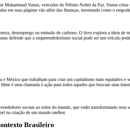
o por Muhammad Yunus, vencedor do Prêmio Nobel da Paz. Yunus criou u
nadas em suas páginas vão além das finanças, mostrando como o empod
a, desemprego ou emissão de carbono. O livro explora a ideia de m
nus defende que o empreendedorismo social pode ser um veículo podero
e México que trabalham para criar um capitalismo mais equitativo e so
te filme é uma chamada à ação para todos aqueles que buscam uma tran
endedores sociais ao redor do mundo, que estão transformando seus s
papel na criação de um mundo melhor.
ntexto Brasileiro