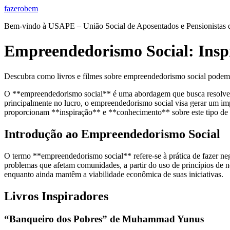
Ir
fazerobem
para
Bem-vindo à USAPE – União Social de Aposentados e Pensionistas
o
conteúdo
Empreendedorismo Social: Inspi
Descubra como livros e filmes sobre empreendedorismo social podem ins
O **empreendedorismo social** é uma abordagem que busca resolver de
principalmente no lucro, o empreendedorismo social visa gerar um impa
proporcionam **inspiração** e **conhecimento** sobre este tipo de e
Introdução ao Empreendedorismo Social
O termo **empreendedorismo social** refere-se à prática de fazer neg
problemas que afetam comunidades, a partir do uso de princípios de 
enquanto ainda mantêm a viabilidade econômica de suas iniciativas.
Livros Inspiradores
“Banqueiro dos Pobres” de Muhammad Yunus