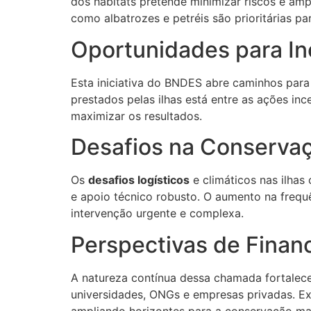
dos habitats pretende minimizar riscos e amp
como albatrozes e petréis são prioritárias p
Oportunidades para In
Esta iniciativa do BNDES abre caminhos para
prestados pelas ilhas está entre as ações in
maximizar os resultados.
Desafios na Conservaçã
Os
desafios logísticos
e climáticos nas ilha
e apoio técnico robusto. O aumento na frequ
intervenção urgente e complexa.
Perspectivas de Finan
A natureza contínua dessa chamada fortalece 
universidades, ONGs e empresas privadas. Ex
ampliando horizontes para a conservação ma