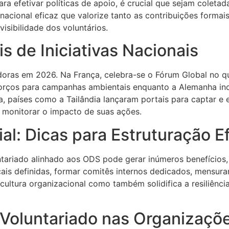
ra efetivar políticas de apoio, é crucial que sejam coleta
 nacional eficaz que valorize tanto as contribuições forma
sibilidade dos voluntários.
s de Iniciativas Nacionais
oras em 2026. Na França, celebra-se o Fórum Global no qua
sforços para campanhas ambientais enquanto a Alemanha in
a, países como a Tailândia lançaram portais para captar e 
a monitorar o impacto de suas ações.
al: Dicas para Estruturação E
ariado alinhado aos ODS pode gerar inúmeros benefícios, 
ais definidas, formar comitês internos dedicados, mensurar
 cultura organizacional como também solidifica a resiliênc
 Voluntariado nas Organizaçõ